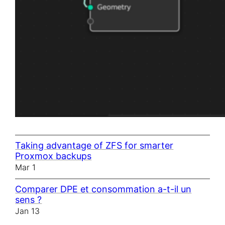
Taking advantage of ZFS for smarter
Proxmox backups
Mar 1
Comparer DPE et consommation a-t-il un
sens ?
Jan 13