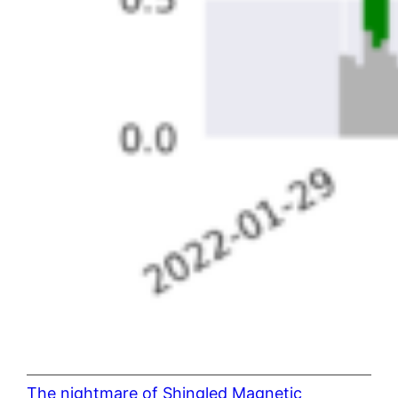
The nightmare of Shingled Magnetic