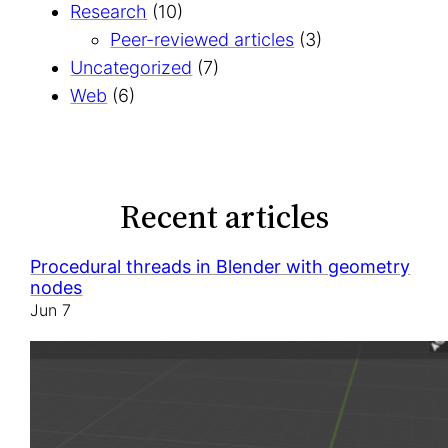
Research
(10)
Peer-reviewed articles
(3)
Uncategorized
(7)
Web
(6)
Recent articles
Procedural threads in Blender with geometry
nodes
Jun 7